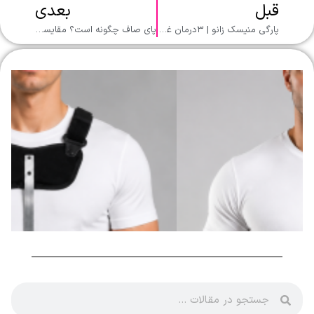
قبل
بعدی
پارگی منیسک زانو | ۳درمان غیرجراحی
پای صاف چگونه است؟ مقایسه ۳ مدل کفی طبی برای درمان صافی کف پا