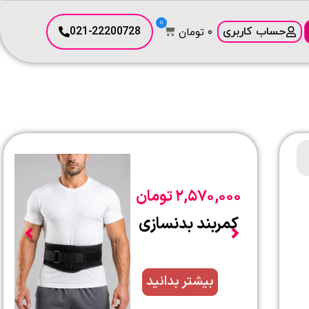
0
حساب کاربری
021-22200728
۰
تومان
۸,۵۷۰,۰۰۰
تومان
کمربند بادی جکت
کامل با قرقره
بیشتر بدانید