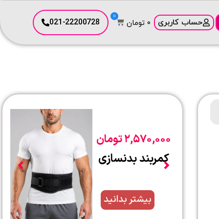
0
حساب کاربری
021-22200728
۰
تومان
۸,۵۷۰,۰۰۰
تومان
کمربند بادی جکت
کامل با قرقره
بیشتر بدانید