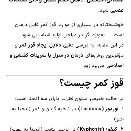
عضلانی، خستگی، کاهش حجم تنفس و حتی مشکلات
عصبی
شود.
خوشبختانه در بسیاری از موارد، قوز کمر قابل درمان
است — به‌ویژه اگر در مراحل اولیه شناسایی شود.
در این مقاله، به بررسی دقیق
دلایل ایجاد قوز کمر
و
مؤثرترین روش‌های
درمان در منزل با تمرینات کششی و
اصلاحی
می‌پردازیم.
قوز کمر چیست؟
در حالت طبیعی، ستون فقرات دارای سه انحنا است:
۱.
لوردوز (Lordosis)
در ناحیه گردن و کمر (انحنا به
جلو)
۲.
کیفوز (Kyphosis)
در ناحیه پشت (انحنا به عقب)