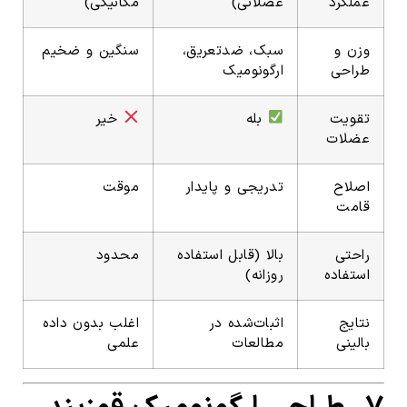
عملکرد
عضلانی)
مکانیکی)
وزن و
سبک، ضدتعریق،
سنگین و ضخیم
طراحی
ارگونومیک
تقویت
بله
خیر
عضلات
اصلاح
تدریجی و پایدار
موقت
قامت
راحتی
بالا (قابل استفاده
محدود
استفاده
روزانه)
نتایج
اثبات‌شده در
اغلب بدون داده
بالینی
مطالعات
علمی