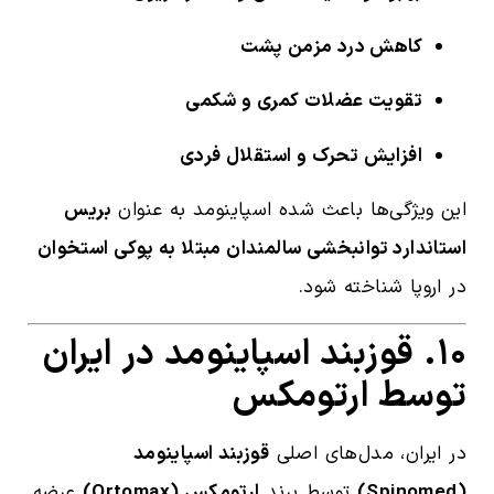
کاهش درد مزمن پشت
تقویت عضلات کمری و شکمی
افزایش تحرک و استقلال فردی
این ویژگی‌ها باعث شده اسپاینومد به عنوان
بریس
استاندارد توانبخشی سالمندان مبتلا به پوکی استخوان
در اروپا شناخته شود.
۱۰. قوزبند اسپاینومد در ایران
توسط ارتومکس
در ایران، مدل‌های اصلی
قوزبند اسپاینومد
(Spinomed)
توسط برند
ارتومکس (Ortomax)
عرضه