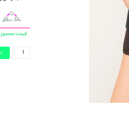
ملاک انطباق
قیمت محصول 
تما