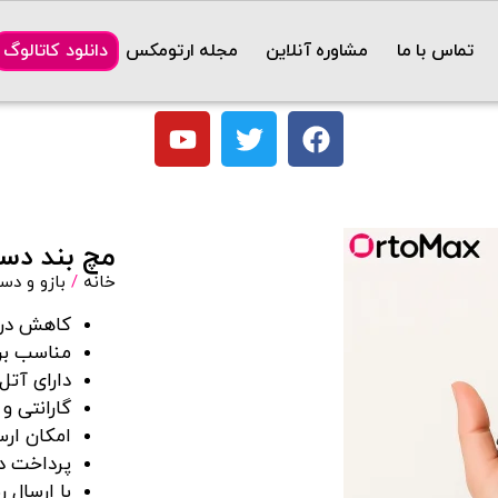
تماس با ما
مشاوره آنلاین
مجله ارتومکس
دانلود کاتالوگ
مچ بند دس
خانه
/
بازو و د
کاهش درد 
مناسب بر
دارای آتل
گارانتی 
امکان ارس
پرداخت در
با ارسال 